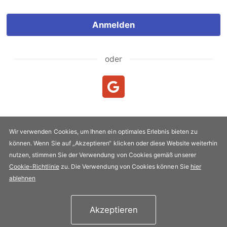
Anmelden
oder
Neukunde?
Neuen Account erstellen
Wir verwenden Cookies, um Ihnen ein optimales Erlebnis bieten zu
können. Wenn Sie auf „Akzeptieren“ klicken oder diese Website weiterhin
Urheberrecht & Kopie 2005-2026 FLYPRO.com. Alle Rechte
nutzen, stimmen Sie der Verwendung von Cookies gemäß unserer
vorbehalten.
Cookie-Richtlinie
zu. Die Verwendung von Cookies können Sie
hier
Datenschutz-Bestimmungen
|
Nutzungsbedingungen
ablehnen
Akzeptieren