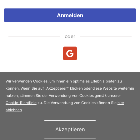
Anmelden
oder
Neukunde?
Neuen Account erstellen
Wir verwenden Cookies, um Ihnen ein optimales Erlebnis bieten zu
können. Wenn Sie auf „Akzeptieren“ klicken oder diese Website weiterhin
Urheberrecht & Kopie 2005-2026 FLYPRO.com. Alle Rechte
nutzen, stimmen Sie der Verwendung von Cookies gemäß unserer
vorbehalten.
Cookie-Richtlinie
zu. Die Verwendung von Cookies können Sie
hier
Datenschutz-Bestimmungen
|
Nutzungsbedingungen
ablehnen
Akzeptieren