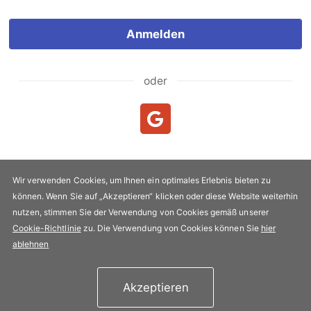
Anmelden
oder
Neukunde?
Neuen Account erstellen
Wir verwenden Cookies, um Ihnen ein optimales Erlebnis bieten zu
können. Wenn Sie auf „Akzeptieren“ klicken oder diese Website weiterhin
Urheberrecht & Kopie 2005-2026 FLYPRO.com. Alle Rechte
nutzen, stimmen Sie der Verwendung von Cookies gemäß unserer
vorbehalten.
Cookie-Richtlinie
zu. Die Verwendung von Cookies können Sie
hier
Datenschutz-Bestimmungen
|
Nutzungsbedingungen
ablehnen
Akzeptieren