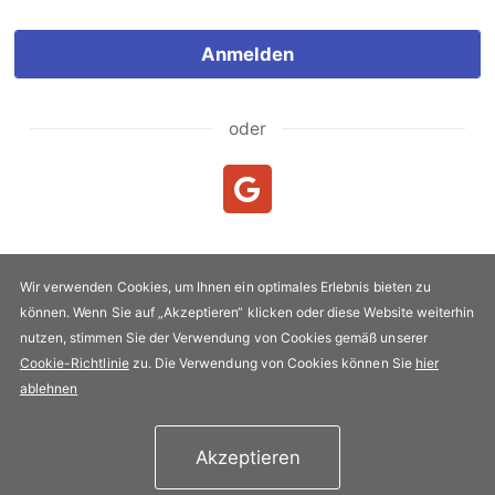
Anmelden
oder
Neukunde?
Neuen Account erstellen
Wir verwenden Cookies, um Ihnen ein optimales Erlebnis bieten zu
können. Wenn Sie auf „Akzeptieren“ klicken oder diese Website weiterhin
Urheberrecht & Kopie 2005-2026 FLYPRO.com. Alle Rechte
nutzen, stimmen Sie der Verwendung von Cookies gemäß unserer
vorbehalten.
Cookie-Richtlinie
zu. Die Verwendung von Cookies können Sie
hier
Datenschutz-Bestimmungen
|
Nutzungsbedingungen
ablehnen
Akzeptieren