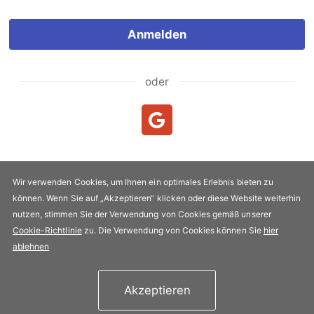
Anmelden
oder
Neukunde?
Neuen Account erstellen
Wir verwenden Cookies, um Ihnen ein optimales Erlebnis bieten zu
können. Wenn Sie auf „Akzeptieren“ klicken oder diese Website weiterhin
Urheberrecht & Kopie 2005-2026 FLYPRO.com. Alle Rechte
nutzen, stimmen Sie der Verwendung von Cookies gemäß unserer
vorbehalten.
Cookie-Richtlinie
zu. Die Verwendung von Cookies können Sie
hier
Datenschutz-Bestimmungen
|
Nutzungsbedingungen
ablehnen
Akzeptieren