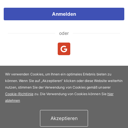
Anmelden
oder
Neukunde?
Neuen Account erstellen
Wir verwenden Cookies, um Ihnen ein optimales Erlebnis bieten zu
können. Wenn Sie auf „Akzeptieren“ klicken oder diese Website weiterhin
Urheberrecht & Kopie 2005-2026 FLYPRO.com. Alle Rechte
nutzen, stimmen Sie der Verwendung von Cookies gemäß unserer
vorbehalten.
Cookie-Richtlinie
zu. Die Verwendung von Cookies können Sie
hier
Datenschutz-Bestimmungen
|
Nutzungsbedingungen
ablehnen
Akzeptieren