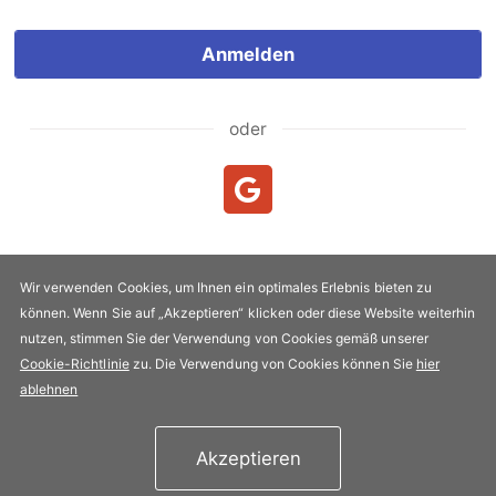
Anmelden
oder
Neukunde?
Neuen Account erstellen
Wir verwenden Cookies, um Ihnen ein optimales Erlebnis bieten zu
können. Wenn Sie auf „Akzeptieren“ klicken oder diese Website weiterhin
Urheberrecht & Kopie 2005-2026 FLYPRO.com. Alle Rechte
nutzen, stimmen Sie der Verwendung von Cookies gemäß unserer
vorbehalten.
Cookie-Richtlinie
zu. Die Verwendung von Cookies können Sie
hier
Datenschutz-Bestimmungen
|
Nutzungsbedingungen
ablehnen
Akzeptieren