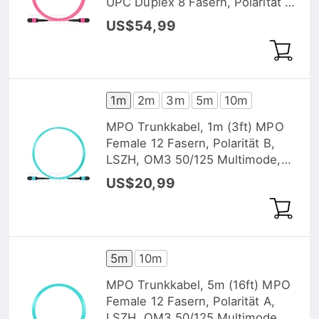
UPC Duplex 8 Fasern, Polarität B,
LSZH, OS2 9/125 Singlemode,
US$54,99
Elite, Gelb
1m
2m
3m
5m
10m
MPO Trunkkabel, 1m (3ft) MPO
Female 12 Fasern, Polarität B,
LSZH, OM3 50/125 Multimode,
Elite, Hellblau
US$20,99
5m
10m
MPO Trunkkabel, 5m (16ft) MPO
Female 12 Fasern, Polarität A,
LSZH, OM3 50/125 Multimode,