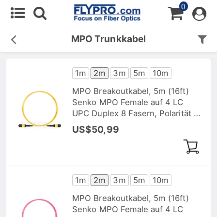
0
MPO Trunkkabel
1m
2m
3m
5m
10m
MPO Breakoutkabel, 5m (16ft)
Senko MPO Female auf 4 LC
UPC Duplex 8 Fasern, Polarität B,
LSZH, OM4 (OM3) 50/125
US$50,99
Multimode, Elite, Magenta
1m
2m
3m
5m
10m
MPO Breakoutkabel, 5m (16ft)
Senko MPO Female auf 4 LC