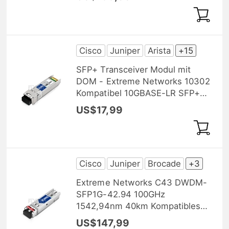
Transceiver Modul, DOM
Cisco
Juniper
Arista
+15
SFP+ Transceiver Modul mit
DOM - Extreme Networks 10302
Kompatibel 10GBASE-LR SFP+
1310nm 10km
US$17,99
Cisco
Juniper
Brocade
+3
Extreme Networks C43 DWDM-
SFP1G-42.94 100GHz
1542,94nm 40km Kompatibles
1000BASE-DWDM SFP
US$147,99