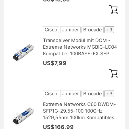
Cisco
Juniper
Brocade
+9
Transceiver Modul mit DOM -
Extreme Networks MGBIC-LC04
Kompatibel 100BASE-FX SFP
1310nm 2km
US$7,99
Cisco
Juniper
Brocade
+3
Extreme Networks C60 DWDM-
SFP1G-29.55-100 100GHz
1529,55nm 100km Kompatibles
1000BASE-DWDM SFP
US$166,99