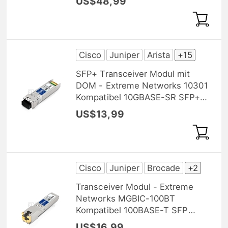
US$48,99
Cisco
Juniper
Arista
+15
SFP+ Transceiver Modul mit
DOM - Extreme Networks 10301
Kompatibel 10GBASE-SR SFP+
850nm 300m
US$13,99
Cisco
Juniper
Brocade
+2
Transceiver Modul - Extreme
Networks MGBIC-100BT
Kompatibel 100BASE-T SFP
Kupfer RJ-45 100m
US$16,99