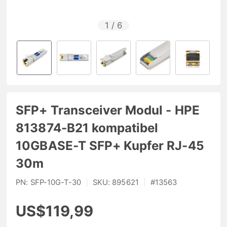
1
/
6
SFP+ Transceiver Modul - HPE
813874-B21 kompatibel
10GBASE-T SFP+ Kupfer RJ-45
30m
PN:
SFP-10G-T-30
|
SKU:
895621
|
#
13563
US$119,99