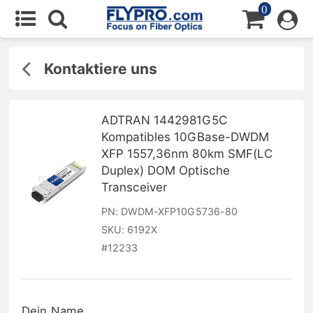
0
Kontaktiere uns
ADTRAN 1442981G5C
Kompatibles 10GBase-DWDM
XFP 1557,36nm 80km SMF(LC
Duplex) DOM Optische
Transceiver
PN:
DWDM-XFP10G5736-80
SKU:
6192X
#
12233
Dein Name