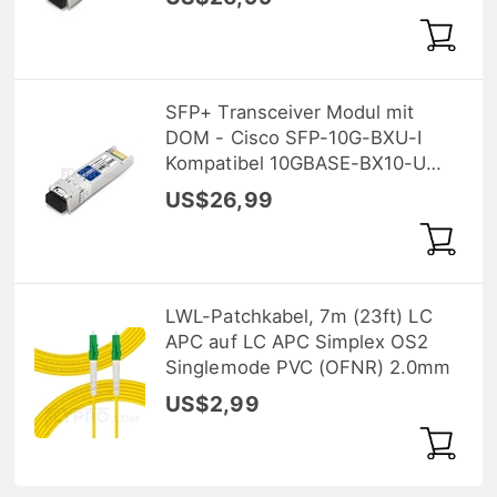
RX 10km
SFP+ Transceiver Modul mit
DOM - Cisco SFP-10G-BXU-I
Kompatibel 10GBASE-BX10-U
BiDi SFP+ 1270nm-TX/1330nm-
US$26,99
RX 10km
LWL-Patchkabel, 7m (23ft) LC
APC auf LC APC Simplex OS2
Singlemode PVC (OFNR) 2.0mm
US$2,99