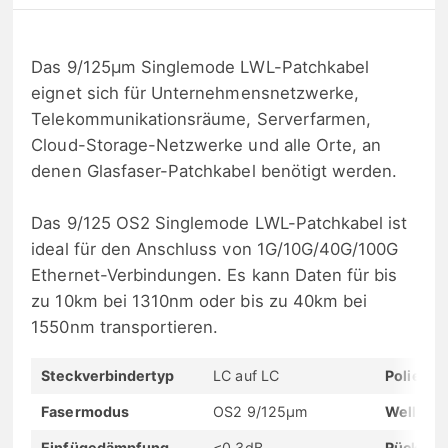
Das 9/125μm Singlemode LWL-Patchkabel
eignet sich für Unternehmensnetzwerke,
Telekommunikationsräume, Serverfarmen,
Cloud-Storage-Netzwerke und alle Orte, an
denen Glasfaser-Patchkabel benötigt werden.
Das 9/125 OS2 Singlemode LWL-Patchkabel ist
ideal für den Anschluss von 1G/10G/40G/100G
Ethernet-Verbindungen. Es kann Daten für bis
zu 10km bei 1310nm oder bis zu 40km bei
1550nm transportieren.
Steckverbindertyp
LC auf LC
Polierty
Fasermodus
OS2 9/125μm
Wellenl
Einfügedämpfung
≤0.3dB
Rückflu