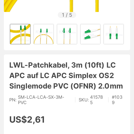
1
/
5
LWL-Patchkabel, 3m (10ft) LC
APC auf LC APC Simplex OS2
Singlemode PVC (OFNR) 2.0mm
SM-LCA-LCA-SX-3M-
41578
#
103
PN:
|
SKU:
|
PVC
5
9
US$2,61