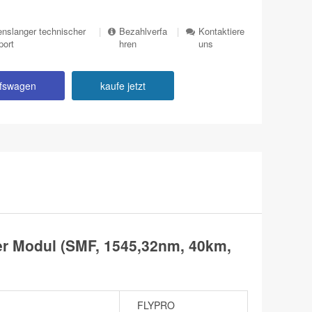
nslanger technischer
|
Bezahlverfa
|
Kontaktiere
port
hren
uns
ufswagen
kaufe jetzt
 Modul (SMF, 1545,32nm, 40km,
FLYPRO