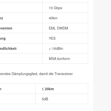
10 Gbps
nz
40km
onenten
EML DWDM
ung
YES
dlichkeit
<-16dBm
MSA konform
chendes Dämpfungsglied, damit die Transceiver
m
≤ 20km
5dB