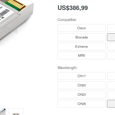
US$386,99
Compatible:
Cisco
Brocade
Extreme
MRV
Wavelength:
CH17
CH20
CH23
CH26