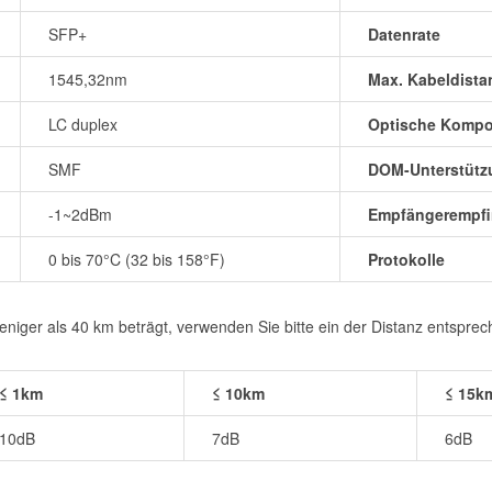
SFP+
Datenrate
1545,32nm
Max. Kabeldista
LC duplex
Optische Komp
SMF
DOM-Unterstütz
-1~2dBm
Empfängerempfin
0 bis 70°C (32 bis 158°F)
Protokolle
iger als 40 km beträgt, verwenden Sie bitte ein der Distanz entspre
≤ 1km
≤ 10km
≤ 15k
10dB
7dB
6dB