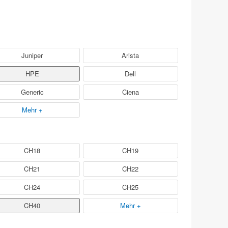
Juniper
Arista
HPE
Dell
Generic
Ciena
Mehr +
CH18
CH19
CH21
CH22
CH24
CH25
CH40
Mehr +