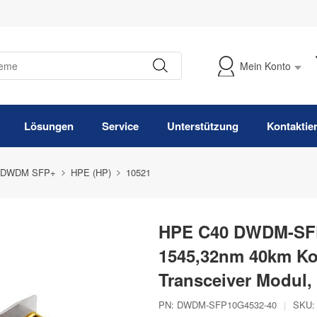
Mein Konto
Meine Bestellung verfolgen
Lösungen
Service
Unterstützung
Kontaktie
 DWDM SFP+
HPE (HP)
10521
HPE C40 DWDM-SFP
1545,32nm 40km K
Transceiver Modul
PN:
DWDM-SFP10G4532-40
|
SKU: