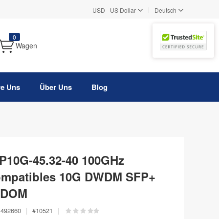
|
USD
-
US Dollar
Deutsch
0
Wagen
re Uns
Über Uns
Blog
10G-45.32-40 100GHz
ompatibles 10G DWDM SFP+
, DOM
492660
|
#
10521
|