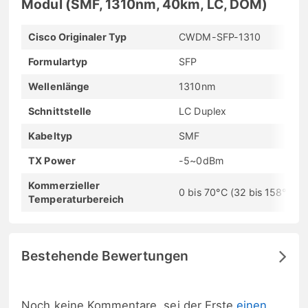
Modul (SMF, 1310nm, 40km, LC, DOM)
Cisco Originaler Typ
CWDM-SFP-1310
Formulartyp
SFP
Wellenlänge
1310nm
Schnittstelle
LC Duplex
Kabeltyp
SMF
TX Power
-5~0dBm
Kommerzieller
0 bis 70°C (32 bis 158°F)
Temperaturbereich
Bestehende Bewertungen
Noch keine Kommentare, sei der Erste
einen