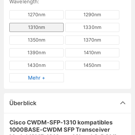
Wavelength:
1270nm
1290nm
1310nm
1330nm
1350nm
1370nm
1390nm
1410nm
1430nm
1450nm
Mehr +
Überblick
Cisco CWDM-SFP-1310 kompatibles
1000BASE-CWDM SFP Transceiver