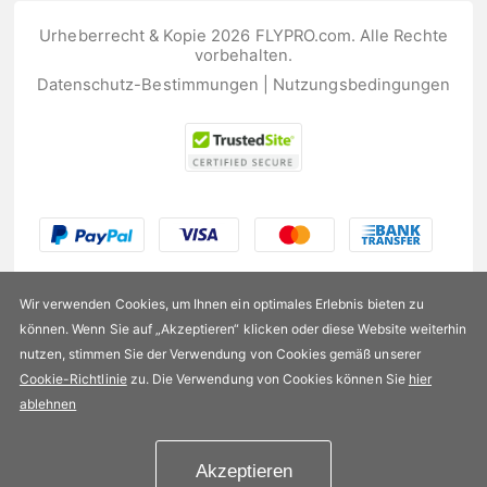
Urheberrecht & Kopie 2026 FLYPRO.com. Alle Rechte
vorbehalten.
Datenschutz-Bestimmungen
|
Nutzungsbedingungen
Wir verwenden Cookies, um Ihnen ein optimales Erlebnis bieten zu
können. Wenn Sie auf „Akzeptieren“ klicken oder diese Website weiterhin
nutzen, stimmen Sie der Verwendung von Cookies gemäß unserer
US$7,99
Cookie-Richtlinie
zu. Die Verwendung von Cookies können Sie
hier
ablehnen
Verfügbarkeit:
Auf Lager
Akzeptieren
In den Einkaufswagen