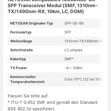
SFP Transceiver Modul (SMF, 1310nm-
TX/1490nm-RX, 10km, LC, DOM)
NETGEAR Originaler Typ
SFP-GE-BX
Formulartyp
SFP
Wellenlänge
1310nm-TX/1490nm-RX
Schnittstelle
LC simplex
Kabeltyp
SMF*
TX Power
-9~-3dBm
Kommerzieller
0 bis 70°C (32 bis 158°F)
Temperaturbereich
Passen Sie bitte auf:
* ITU-T G.652 SMF wird gemäß den Standard
IEEE 802.3z spezifiziert.