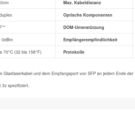
10nm
Max. Kabeldistanz
duplex
Optische Komponenten
F**
DOM-Unterstützung
~ 0dBm
Empfängerempfindlichkeit
is 70°C (32 bis 158°F)
Protokolle
dem Glasfaserkabel und dem Empfangsport von SFP an jedem Ende der V
z spezifiziert.