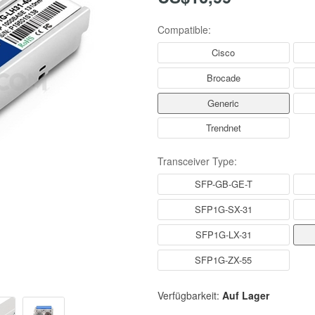
Compatible:
Cisco
Brocade
Generic
Trendnet
Transceiver Type:
SFP-GB-GE-T
SFP1G-SX-31
SFP1G-LX-31
SFP1G-ZX-55
Verfügbarkeit:
Auf Lager