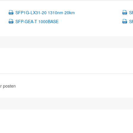
SFP1G-LX31-20 1310nm 20km
S
SFP-GEA-T 1000BASE
S
r posten