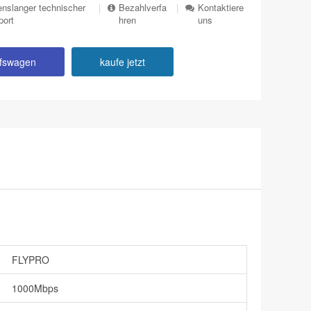
nslanger technischer
|
Bezahlverfa
|
Kontaktiere
port
hren
uns
ufswagen
kaufe jetzt
FLYPRO
1000Mbps