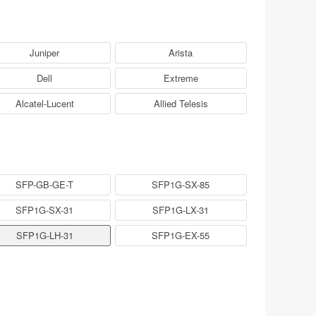
Juniper
Arista
Dell
Extreme
Alcatel-Lucent
Allied Telesis
SFP-GB-GE-T
SFP1G-SX-85
SFP1G-SX-31
SFP1G-LX-31
SFP1G-LH-31
SFP1G-EX-55