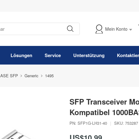
Mein Konto
Meine Bestellung verfolgen
Lösungen
Service
Unterstützung
Kontaktie
BASE SFP
Generic
1495
SFP Transceiver Mo
Kompatibel 1000B
PN:
SFP1G-LH31-40
|
SKU:
753287
US$10,99