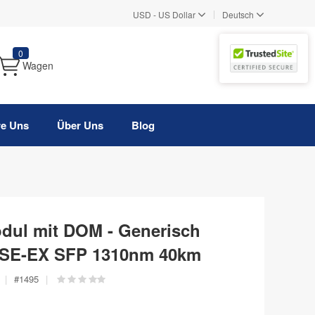
|
USD
-
US Dollar
Deutsch
0
Wagen
re Uns
Über Uns
Blog
dul mit DOM - Generisch
ASE-EX SFP 1310nm 40km
|
#
1495
|