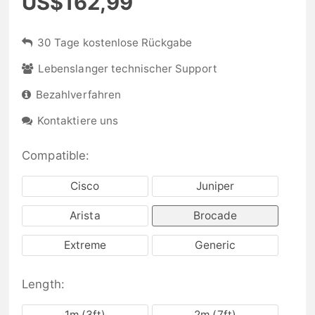
US$162,99
30 Tage kostenlose Rückgabe
Lebenslanger technischer Support
Bezahlverfahren
Kontaktiere uns
Compatible:
Cisco
Juniper
Arista
Brocade
Extreme
Generic
Length:
1m (3ft)
2m (7ft)