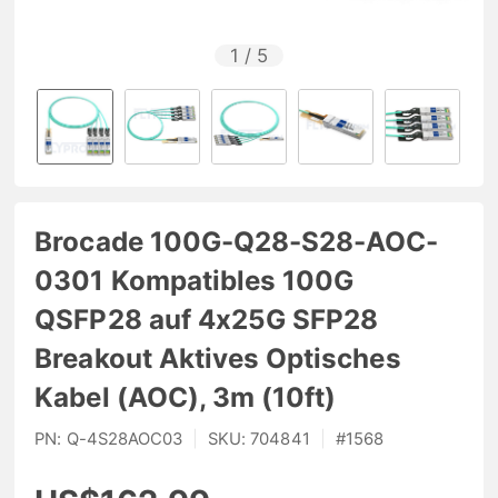
1
/
5
Brocade 100G-Q28-S28-AOC-
0301 Kompatibles 100G
QSFP28 auf 4x25G SFP28
Breakout Aktives Optisches
Kabel (AOC), 3m (10ft)
PN:
Q-4S28AOC03
|
SKU:
704841
|
#
1568