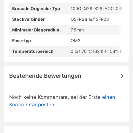
Brocade Originaler Typ
100G-Q28-S28-AOC-0301
H
Steckverbinder
QSFP28 auf SFP28
M
Minimaler Biegeradius
7,5mm
K
Fasertyp
OM3
M
Temperaturbereich
0 bis 70°C (32 bis 158°F)
Bestehende Bewertungen
Noch keine Kommentare, sei der Erste
einen
Kommentar posten