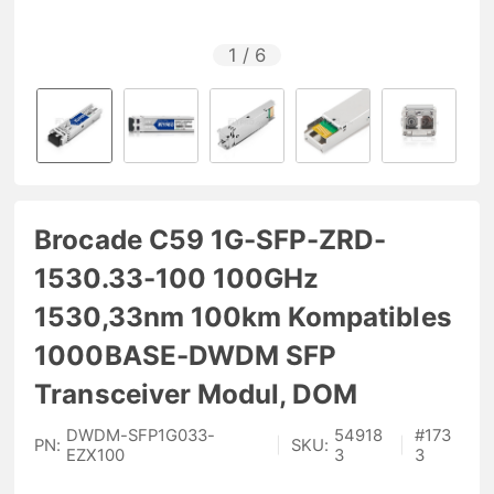
1
/
6
Brocade C59 1G-SFP-ZRD-
1530.33-100 100GHz
1530,33nm 100km Kompatibles
1000BASE-DWDM SFP
Transceiver Modul, DOM
DWDM-SFP1G033-
54918
#
173
PN:
|
SKU:
|
EZX100
3
3