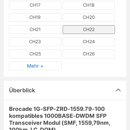
CH17
CH18
CH19
CH20
CH21
CH22
CH23
CH24
CH25
CH26
Mehr +
Überblick
Brocade 1G-SFP-ZRD-1559.79-100
kompatibles 1000BASE-DWDM SFP
Transceiver Modul (SMF, 1559,79nm,
100km, LC, DOM)