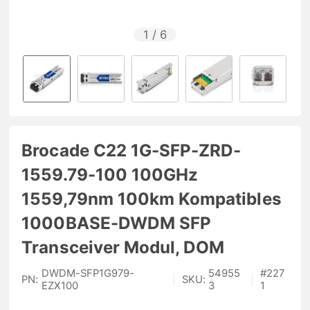
1
/
6
Brocade C22 1G-SFP-ZRD-
1559.79-100 100GHz
1559,79nm 100km Kompatibles
1000BASE-DWDM SFP
Transceiver Modul, DOM
DWDM-SFP1G979-
54955
#
227
PN:
|
SKU:
|
EZX100
3
1