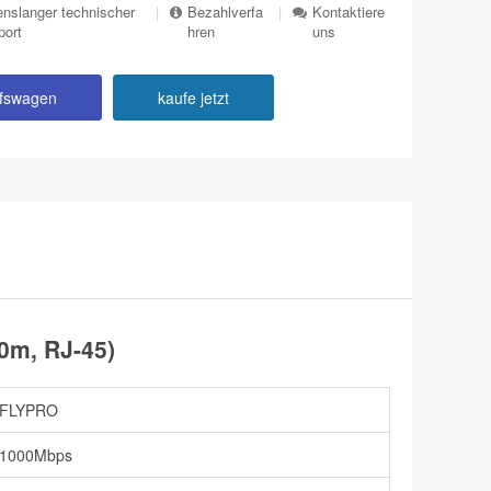
nslanger technischer
|
Bezahlverfa
|
Kontaktiere
port
hren
uns
ufswagen
kaufe jetzt
0m, RJ-45)
FLYPRO
1000Mbps