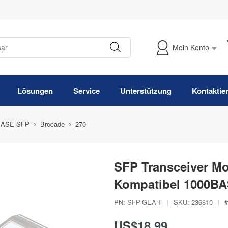
Mein Konto
Meine Bestellung verfolgen
Lösungen
Service
Unterstützung
Kontaktie
BASE SFP
Brocade
270
SFP Transceiver M
Kompatibel 1000BA
PN:
SFP-GEA-T
|
SKU:
236810
|
#
US$18,99