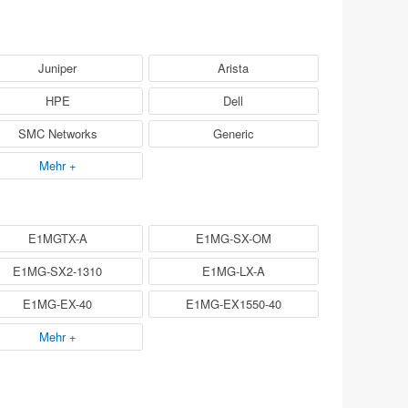
Juniper
Arista
HPE
Dell
SMC Networks
Generic
Mehr +
E1MGTX-A
E1MG-SX-OM
E1MG-SX2-1310
E1MG-LX-A
E1MG-EX-40
E1MG-EX1550-40
Mehr +