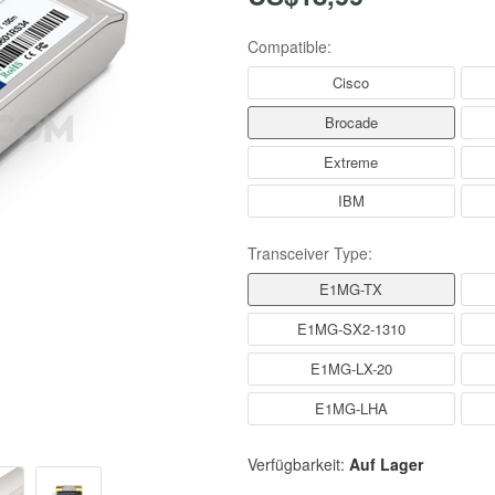
Compatible:
Cisco
Brocade
Extreme
IBM
Transceiver Type:
E1MG-TX
E1MG-SX2-1310
E1MG-LX-20
E1MG-LHA
Verfügbarkeit:
Auf Lager