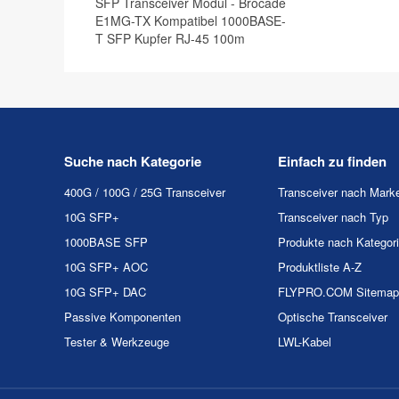
SFP Transceiver Modul - Brocade
E1MG-TX Kompatibel 1000BASE-
T SFP Kupfer RJ-45 100m
Suche nach Kategorie
Einfach zu finden
400G / 100G / 25G Transceiver
Transceiver nach Mark
10G SFP+
Transceiver nach Typ
1000BASE SFP
Produkte nach Kategor
10G SFP+ AOC
Produktliste A-Z
10G SFP+ DAC
FLYPRO.COM Sitemap
Passive Komponenten
Optische Transceiver
Tester & Werkzeuge
LWL-Kabel