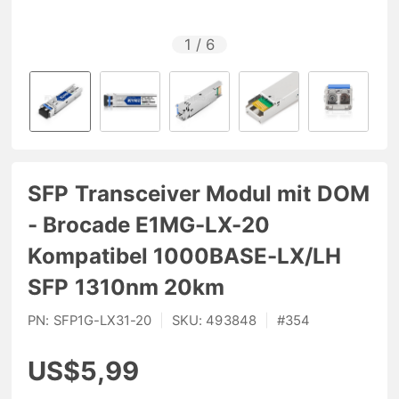
1
/
6
SFP Transceiver Modul mit DOM
- Brocade E1MG-LX-20
Kompatibel 1000BASE-LX/LH
SFP 1310nm 20km
PN:
SFP1G-LX31-20
|
SKU:
493848
|
#
354
US$5,99