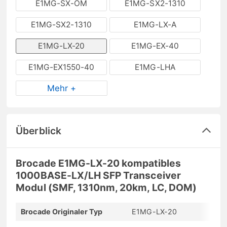
E1MG-SX-OM
E1MG-SX2-1310
E1MG-SX2-1310
E1MG-LX-A
E1MG-LX-20
E1MG-EX-40
E1MG-EX1550-40
E1MG-LHA
Mehr +
Überblick
Brocade E1MG-LX-20 kompatibles
1000BASE-LX/LH SFP Transceiver
Modul (SMF, 1310nm, 20km, LC, DOM)
Brocade Originaler Typ
E1MG-LX-20