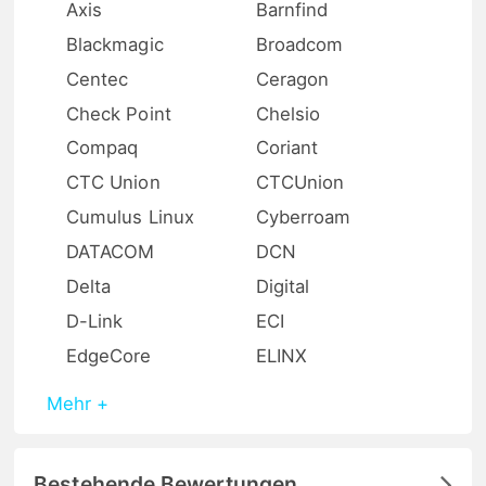
Axis
Barnfind
Blackmagic
Broadcom
Centec
Ceragon
Check Point
Chelsio
Compaq
Coriant
CTC Union
CTCUnion
Cumulus Linux
Cyberroam
DATACOM
DCN
Delta
Digital
D-Link
ECI
EdgeCore
ELINX
Mehr +
Bestehende Bewertungen