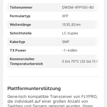
Teilenummer
DWDM-XFP10G-80
Formulartyp
XFP
Wellenlänge
1535,82nm
Schnittstelle
LC duplex
Kabeltyp
SMF
TX Power
-1~4dBm
Kommerzieller
0 bis 70°C (32 bis 158°F)
Temperaturbereich
Plattformunterstützung
Generisch kompatible Transceiver von FLYPRO,
die individuell auf einer großen Anzahl von
Swithes und Servern getestet wurden, lösen