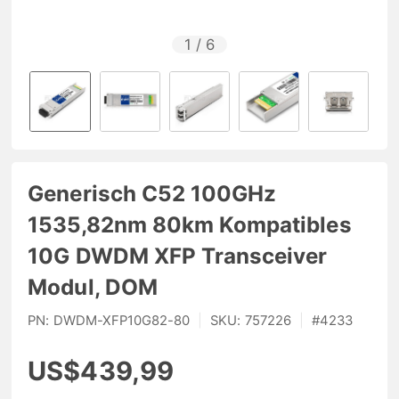
1
/
6
Generisch C52 100GHz
1535,82nm 80km Kompatibles
10G DWDM XFP Transceiver
Modul, DOM
PN:
DWDM-XFP10G82-80
|
SKU:
757226
|
#
4233
US$439,99