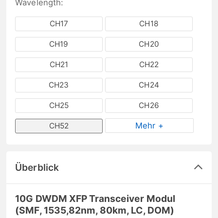
Wavelength:
CH17
CH18
CH19
CH20
CH21
CH22
CH23
CH24
CH25
CH26
Mehr +
CH52
Überblick
10G DWDM XFP Transceiver Modul
(SMF, 1535,82nm, 80km, LC, DOM)