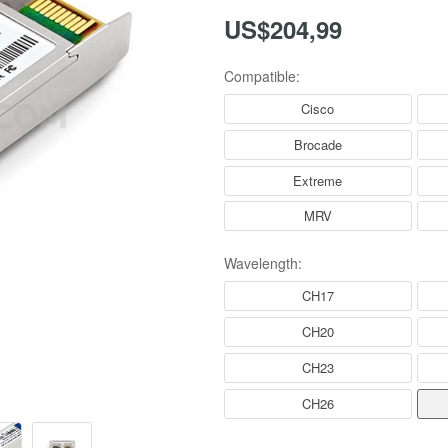
US$204,99
Compatible:
Cisco
Brocade
Extreme
MRV
Wavelength:
CH17
CH20
CH23
CH26