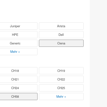
Juniper
Arista
HPE
Dell
Generic
Ciena
Mehr +
CH18
CH19
CH21
CH22
CH24
CH25
CH58
Mehr +