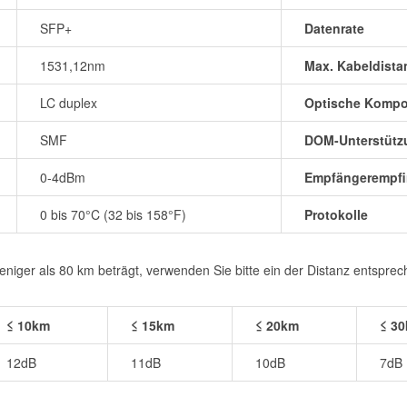
SFP+
Datenrate
1531,12nm
Max. Kabeldista
LC duplex
Optische Komp
SMF
DOM-Unterstütz
0-4dBm
Empfängerempfin
0 bis 70°C (32 bis 158°F)
Protokolle
iger als 80 km beträgt, verwenden Sie bitte ein der Distanz entspre
≤ 10km
≤ 15km
≤ 20km
≤ 3
12dB
11dB
10dB
7dB