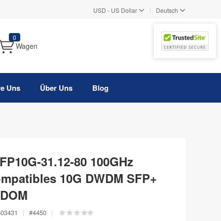
|
USD
-
US Dollar
Deutsch
0
Wagen
re Uns
Über Uns
Blog
FP10G-31.12-80 100GHz
ompatibles 10G DWDM SFP+
, DOM
503431
|
#
4450
|