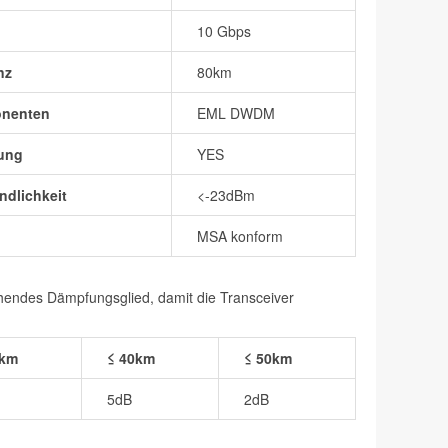
10 Gbps
nz
80km
onenten
EML DWDM
ung
YES
dlichkeit
<-23dBm
MSA konform
chendes Dämpfungsglied, damit die Transceiver
0km
≤ 40km
≤ 50km
5dB
2dB