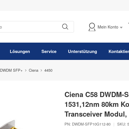
Mein Konto
Meine Bestellung verfolgen
Lösungen
Service
Unterstützung
Kontaktie
 DWDM SFP+
Ciena
4450
Ciena C58 DWDM-S
1531,12nm 80km K
Transceiver Modul
PN:
DWDM-SFP10G112-80
|
SKU: