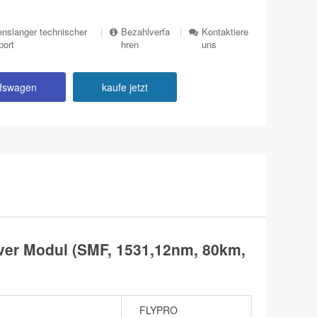
nslanger technischer
|
Bezahlverfa
|
Kontaktiere
port
hren
uns
ufswagen
kaufe jetzt
er Modul (SMF, 1531,12nm, 80km,
FLYPRO