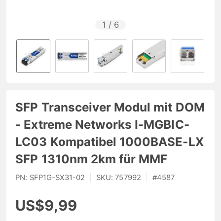
1
/
6
SFP Transceiver Modul mit DOM
- Extreme Networks I-MGBIC-
LC03 Kompatibel 1000BASE-LX
SFP 1310nm 2km für MMF
PN:
SFP1G-SX31-02
|
SKU:
757992
|
#
4587
US$9,99