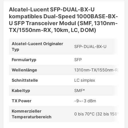
Alcatel-Lucent SFP-DUAL-BX-U
kompatibles Dual-Speed 1000BASE-BX-
U SFP Transceiver Modul (SMF, 1310nm-
TX/1550nm-RX, 10km, LC, DOM)
Alcatel-Lucent Originaler
SFP-DUAL-BX-U
Typ
Formulartyp
SFP
Wellenlänge
1310nm-TX/1550nm-RX
Schnittstelle
LC simplex
Kabeltyp
SMF*
TX Power
-9~-3 dBm
Kommerzieller
0 bis 70°C (32 bis 158°F)
Temperaturbereich