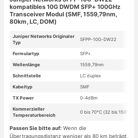
kompatibles 10G DWDM SFP+ 100GHz
Transceiver Modul (SMF, 1559,79nm,
80km, LC, DOM)
Juniper Networks Originaler
SFPP-10G-DW22
Typ
Formulartyp
SFP+
Wellenlänge
1559,79nm
Schnittstelle
LC duplex
Kabeltyp
SMF
TX Power
0-4dBm
Kommerzieller
0 bis 70°C (32 bis 158°F)
Temperaturbereich
Passen Sie bitte auf:
Wenn die
Übertragungsdistanz weniger als 80 km beträgt,