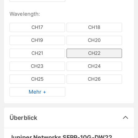
Wavelength:
CH17
CH18
CH19
CH20
CH21
CH22
CH23
CH24
CH25
CH26
Mehr +
Überblick
Juniper Networks SFPP-10G-DW22