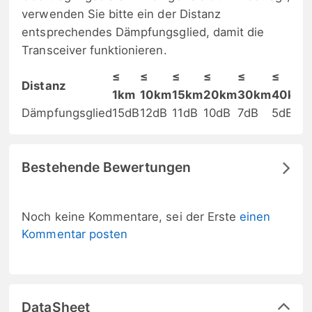
verwenden Sie bitte ein der Distanz
entsprechendes Dämpfungsglied, damit die
Transceiver funktionieren.
≤
≤
≤
≤
≤
≤
Distanz
1km
10km
15km
20km
30km
40km
Dämpfungsglied
15dB
12dB
11dB
10dB
7dB
5dB
Bestehende Bewertungen
Noch keine Kommentare, sei der Erste
einen
Kommentar posten
DataSheet