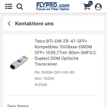
0
Kontaktiere uns
Telco BTI-DW-ZR-47-SFP+
Kompatibles 10GBase-DWDM
SFP+ 1539,77nm 80km SMF(LC
Duplex) DOM Optische
Transceiver
PN:
DWDM-SFP-10G-80
SKU:
7829X
#
12596
Dein Name