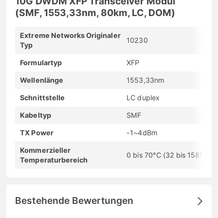
10G DWDM XFP Transceiver Modul
(SMF, 1553,33nm, 80km, LC, DOM)
Extreme Networks Originaler
10230
Typ
Formulartyp
XFP
Wellenlänge
1553,33nm
Schnittstelle
LC duplex
Kabeltyp
SMF
TX Power
-1~4dBm
Kommerzieller
0 bis 70°C (32 bis 158°F)
Temperaturbereich
Bestehende Bewertungen