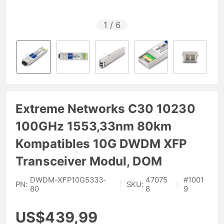
1
/
6
Extreme Networks C30 10230
100GHz 1553,33nm 80km
Kompatibles 10G DWDM XFP
Transceiver Modul, DOM
DWDM-XFP10G5333-
47075
#
1001
PN:
|
SKU:
|
80
8
9
US$439,99