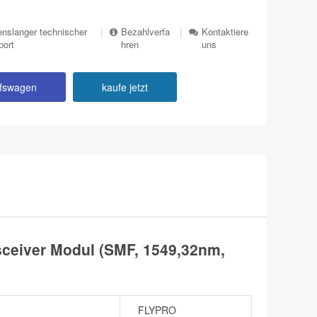
nslanger technischer
|
Bezahlverfa
|
Kontaktiere
port
hren
uns
ufswagen
kaufe jetzt
eiver Modul (SMF, 1549,32nm,
FLYPRO