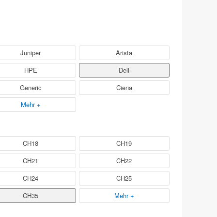
Juniper
Arista
HPE
Dell
Generic
Ciena
Mehr +
CH18
CH19
CH21
CH22
CH24
CH25
CH35
Mehr +