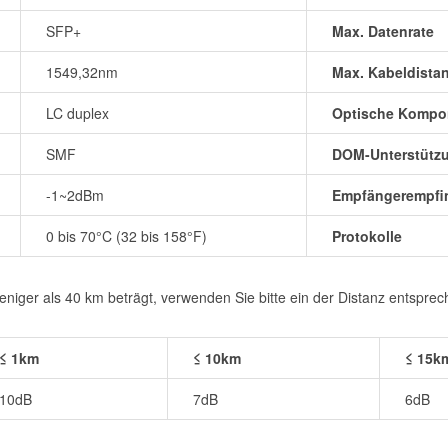
SFP+
Max. Datenrate
1549,32nm
Max. Kabeldista
LC duplex
Optische Kompo
SMF
DOM-Unterstütz
-1~2dBm
Empfängerempfin
0 bis 70°C (32 bis 158°F)
Protokolle
iger als 40 km beträgt, verwenden Sie bitte ein der Distanz entspre
≤ 1km
≤ 10km
≤ 15k
10dB
7dB
6dB