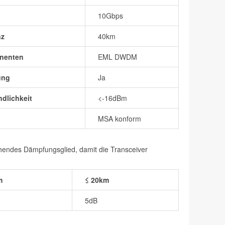
10Gbps
nz
40km
nenten
EML DWDM
ung
Ja
dlichkeit
<-16dBm
MSA konform
chendes Dämpfungsglied, damit die Transceiver
m
≤ 20km
5dB