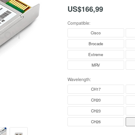
US$166,99
Compatible:
Cisco
Brocade
Extreme
MRV
Wavelength:
CH17
CH20
CH23
CH26