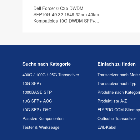
Dell Force10 C35 DWDM-
SFP10G-49.32 1549,32nm 40km
Kompatibles 10G DWDM SFP+
Transceiver Modul, DOM
Suche nach Kategorie
Einfach zu finden
400G / 100G / 25G Transceiver
Transceiver nach Mark
10G SFP+
Transceiver nach Typ
1000BASE SFP
Produkte nach Kategor
10G SFP+ AOC
Produktliste A-Z
10G SFP+ DAC
FLYPRO.COM Sitemap
Passive Komponenten
Optische Transceiver
Tester & Werkzeuge
LWL-Kabel