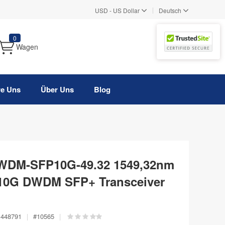
|
USD
-
US Dollar
Deutsch
0
Wagen
re Uns
Über Uns
Blog
DWDM-SFP10G-49.32 1549,32nm
10G DWDM SFP+ Transceiver
448791
|
#
10565
|