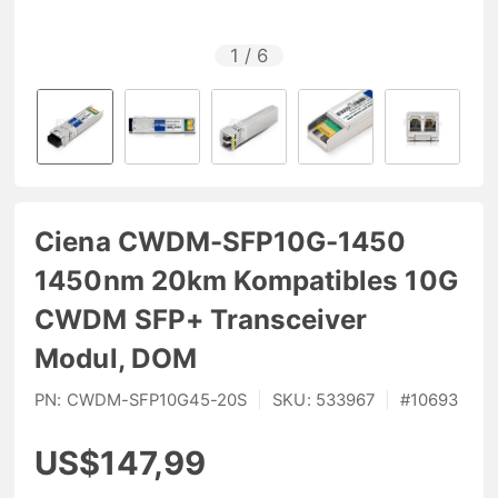
1
/
6
Ciena CWDM-SFP10G-1450
1450nm 20km Kompatibles 10G
CWDM SFP+ Transceiver
Modul, DOM
PN:
CWDM-SFP10G45-20S
|
SKU:
533967
|
#
10693
US$147,99