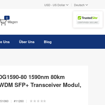
|
USD
-
US Dollar
Deutsch
0
Wagen
re Uns
Über Uns
Blog
0G1590-80 1590nm 80km
WDM SFP+ Transceiver Modul,
451060
|
#
11260
|