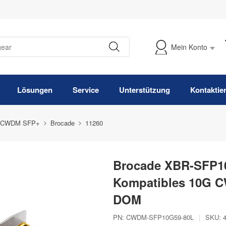
Mein Konto
Meine Bestellung verfolgen
Lösungen
Service
Unterstützung
Kontaktie
 CWDM SFP+
Brocade
11260
Brocade XBR-SFP1
Kompatibles 10G C
DOM
PN:
CWDM-SFP10G59-80L
|
SKU: