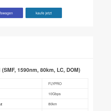
ufswagen
kaufe jetzt
 (SMF, 1590nm, 80km, LC, DOM)
FLYPRO
10Gbps
nz
80km