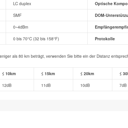
LC duplex
Optische Kompo
SMF
DOM-Unterstütz
0~4dBm
Empfängerempfin
0 bis 70°C (32 bis 158°F)
Protokolle
iger als 80 km beträgt, verwenden Sie bitte ein der Distanz entspre
≤ 10km
≤ 15km
≤ 20km
≤ 3
12dB
11dB
10dB
7dB