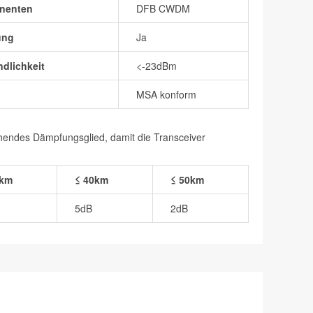
nenten
DFB CWDM
ung
Ja
dlichkeit
<-23dBm
MSA konform
chendes Dämpfungsglied, damit die Transceiver
0km
≤ 40km
≤ 50km
5dB
2dB