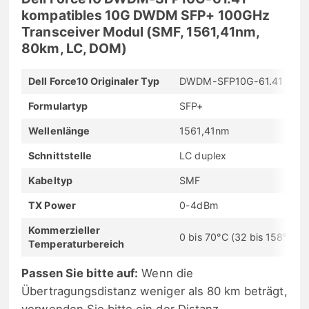
kompatibles 10G DWDM SFP+ 100GHz
Transceiver Modul (SMF, 1561,41nm,
80km, LC, DOM)
Dell Force10 Originaler Typ
DWDM-SFP10G-61.41
Formulartyp
SFP+
Wellenlänge
1561,41nm
Schnittstelle
LC duplex
Kabeltyp
SMF
TX Power
0-4dBm
Kommerzieller
0 bis 70°C (32 bis 158°F)
Temperaturbereich
Passen Sie bitte auf:
Wenn die
Übertragungsdistanz weniger als 80 km beträgt,