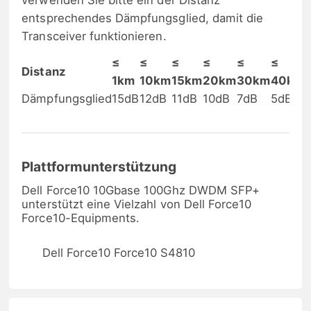
verwenden Sie bitte ein der Distanz
entsprechendes Dämpfungsglied, damit die
Transceiver funktionieren.
≤
≤
≤
≤
≤
≤
Distanz
1km
10km
15km
20km
30km
40km
Dämpfungsglied
15dB
12dB
11dB
10dB
7dB
5dB
Plattformunterstützung
Dell Force10 10Gbase 100Ghz DWDM SFP+
unterstützt eine Vielzahl von Dell Force10
Force10-Equipments.
Dell Force10 Force10 S4810