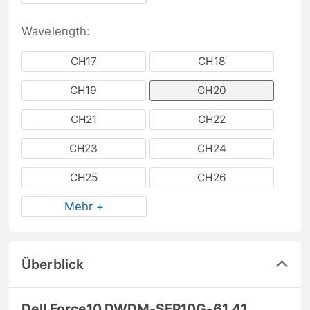
Wavelength:
CH17
CH18
CH19
CH20
CH21
CH22
CH23
CH24
CH25
CH26
Mehr +
Überblick
Dell Force10 DWDM-SFP10G-61.41