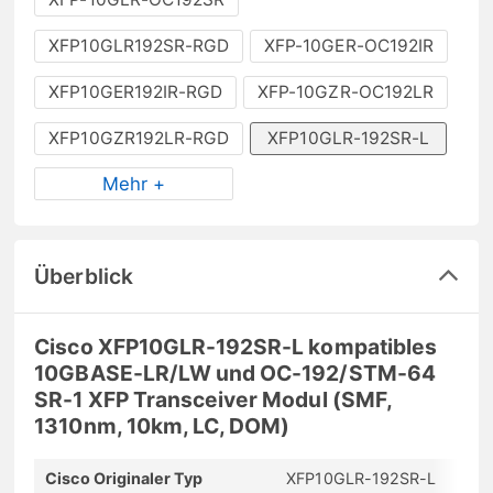
XFP10GLR192SR-RGD
XFP-10GER-OC192IR
XFP10GER192IR-RGD
XFP-10GZR-OC192LR
XFP10GZR192LR-RGD
XFP10GLR-192SR-L
Mehr +
Überblick
Cisco XFP10GLR-192SR-L kompatibles
10GBASE-LR/LW und OC-192/STM-64
SR-1 XFP Transceiver Modul (SMF,
1310nm, 10km, LC, DOM)
Cisco Originaler Typ
XFP10GLR-192SR-L