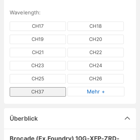
Wavelength:
CH17
CH18
CH19
CH20
CH21
CH22
CH23
CH24
CH25
CH26
Mehr +
CH37
Überblick
Brocade (Ex.Foundry) 10G-XFP-ZRD-