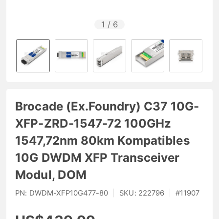
1
/
6
Brocade (Ex.Foundry) C37 10G-
XFP-ZRD-1547-72 100GHz
1547,72nm 80km Kompatibles
10G DWDM XFP Transceiver
Modul, DOM
PN:
DWDM-XFP10G477-80
|
SKU:
222796
|
#
11907