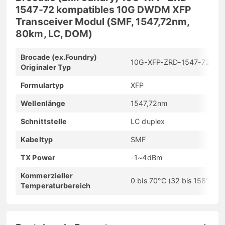
1547-72 kompatibles 10G DWDM XFP
Transceiver Modul (SMF, 1547,72nm,
80km, LC, DOM)
Brocade (ex.Foundry)
10G-XFP-ZRD-1547-72
Originaler Typ
Formulartyp
XFP
Wellenlänge
1547,72nm
Schnittstelle
LC duplex
Kabeltyp
SMF
TX Power
-1~4dBm
Kommerzieller
0 bis 70°C (32 bis 158°F)
Temperaturbereich