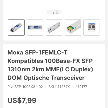
1
/
6
Moxa SFP-1FEMLC-T
Kompatibles 100Base-FX SFP
1310nm 2km MMF(LC Duplex)
DOM Optische Transceiver
PN:
SFP-100FX31-02
|
SKU:
11257X
|
#
12177
US$7,99