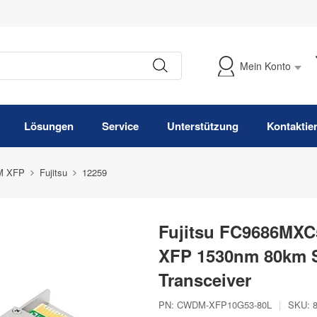
Mein Konto
Meine Bestellung verfolgen
Lösungen
Service
Unterstützung
Kontaktie
 XFP
Fujitsu
12259
Fujitsu FC9686MX
XFP 1530nm 80km 
Transceiver
PN:
CWDM-XFP10G53-80L
|
SKU: