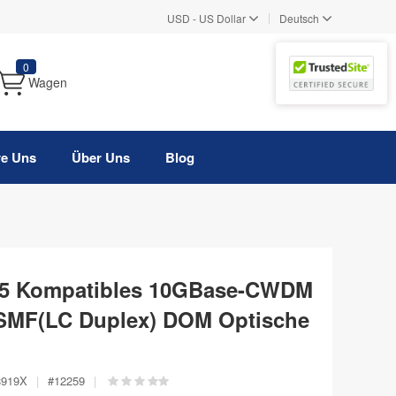
|
USD
-
US Dollar
Deutsch
0
Wagen
re Uns
Über Uns
Blog
C5 Kompatibles 10GBase-CWDM
SMF(LC Duplex) DOM Optische
8919X
|
#
12259
|