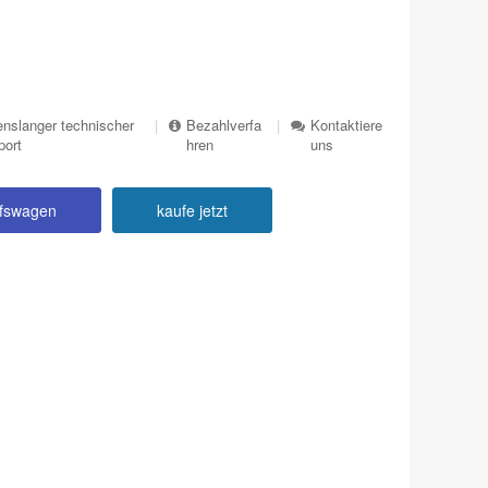
nslanger technischer
|
Bezahlverfa
|
Kontaktiere
port
hren
uns
ufswagen
kaufe jetzt