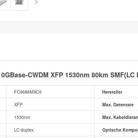
 10GBase-CWDM XFP 1530nm 80km SMF(LC D
FC9686MXC5
Hersteller
XFP
Max. Datenrate
1530nm
Max. Kabeldista
LC duplex
Optische Kompo