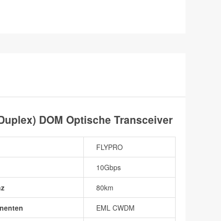
uplex) DOM Optische Transceiver
FLYPRO
10Gbps
nz
80km
nenten
EML CWDM