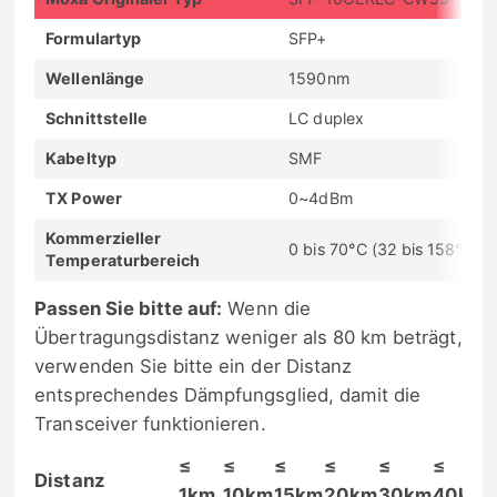
Formulartyp
SFP+
Wellenlänge
1590nm
Schnittstelle
LC duplex
Kabeltyp
SMF
TX Power
0~4dBm
Kommerzieller
0 bis 70°C (32 bis 158°F)
Temperaturbereich
Passen Sie bitte auf:
Wenn die
Übertragungsdistanz weniger als 80 km beträgt,
verwenden Sie bitte ein der Distanz
entsprechendes Dämpfungsglied, damit die
Transceiver funktionieren.
≤
≤
≤
≤
≤
≤
Distanz
1km
10km
15km
20km
30km
40km