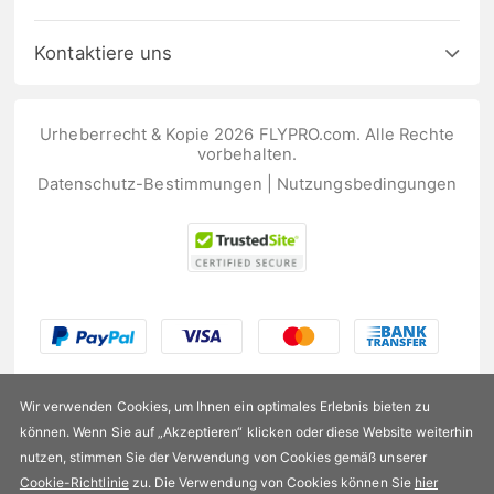
Kontaktiere uns
Urheberrecht & Kopie 2026 FLYPRO.com. Alle Rechte
vorbehalten.
Datenschutz-Bestimmungen
|
Nutzungsbedingungen
Wir verwenden Cookies, um Ihnen ein optimales Erlebnis bieten zu
können. Wenn Sie auf „Akzeptieren“ klicken oder diese Website weiterhin
nutzen, stimmen Sie der Verwendung von Cookies gemäß unserer
US$307,99
Cookie-Richtlinie
zu. Die Verwendung von Cookies können Sie
hier