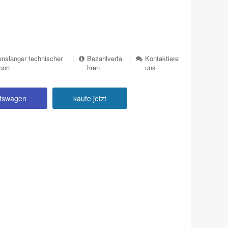
nslanger technischer
|
Bezahlverfa
|
Kontaktiere
port
hren
uns
ufswagen
kaufe jetzt