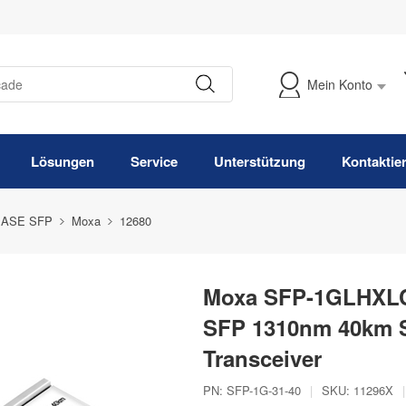
Mein Konto
Meine Bestellung verfolgen
Lösungen
Service
Unterstützung
Kontaktie
BASE SFP
Moxa
12680
Moxa SFP-1GLHXLC
SFP 1310nm 40km 
Transceiver
PN:
SFP-1G-31-40
|
SKU:
11296X
|