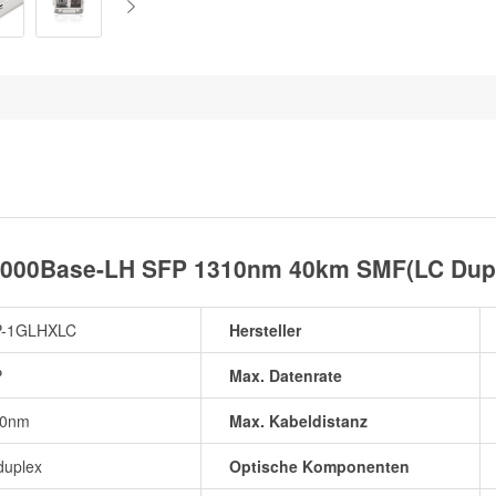
000Base-LH SFP 1310nm 40km SMF(LC Duple
P-1GLHXLC
Hersteller
P
Max. Datenrate
10nm
Max. Kabeldistanz
duplex
Optische Komponenten