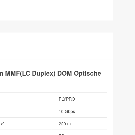
m MMF(LC Duplex) DOM Optische
FLYPRO
10 Gbps
z*
220 m