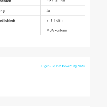
nenten
FP 1310 nm
ung
Ja
dlichkeit
< -8,4 dBm
MSA konform
Fügen Sie Ihre Bewertung hinzu