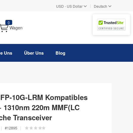
|
USD
-
US Dollar
Deutsch
0
Wagen
re Uns
Über Uns
Blog
SFP-10G-LRM Kompatibles
+ 1310nm 220m MMF(LC
che Transceiver
|
#
12895
|