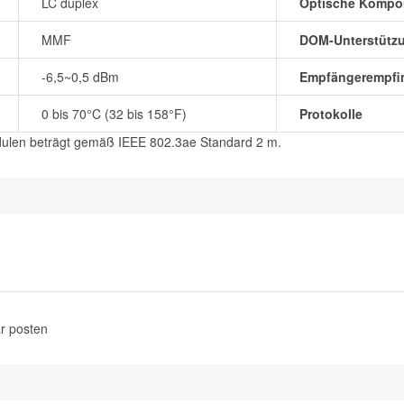
LC duplex
Optische Kompo
MMF
DOM-Unterstütz
-6,5~0,5 dBm
Empfängerempfin
0 bis 70°C (32 bis 158°F)
Protokolle
dulen beträgt gemäß IEEE 802.3ae Standard 2 m.
r posten