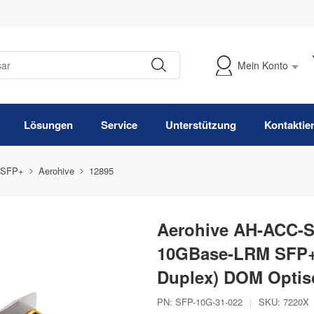
Mein Konto
Meine Bestellung verfolgen
Lösungen
Service
Unterstützung
Kontaktie
 SFP+
Aerohive
12895
Aerohive AH-ACC-
10GBase-LRM SFP
Duplex) DOM Optis
PN:
SFP-10G-31-022
|
SKU:
7220X