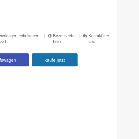
nslanger technischer
|
Bezahlverfa
|
Kontaktiere
port
hren
uns
ufswagen
kaufe jetzt