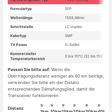
Formulartyp
SFP
Wellenlänge
1558,98nm
Schnittstelle
LC duplex
Kabeltyp
SMF
TX Power
0~5dBm
Kommerzieller
0 bis 70°C (32 bis 158°F)
Temperaturbereich
Passen Sie bitte auf:
Wenn die
Übertragungsdistanz weniger als 80 km beträgt,
verwenden Sie bitte ein der Distanz
entsprechendes Dämpfungsglied, damit die
Transceiver funktionieren.
≤
≤
≤
≤
≤
≤
Distanz
1km
10km
15km
20km
30km
40km