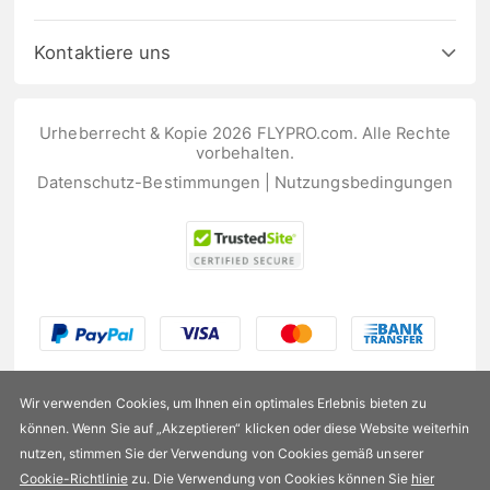
Kontaktiere uns
Urheberrecht & Kopie 2026 FLYPRO.com. Alle Rechte
vorbehalten.
Datenschutz-Bestimmungen
|
Nutzungsbedingungen
Wir verwenden Cookies, um Ihnen ein optimales Erlebnis bieten zu
können. Wenn Sie auf „Akzeptieren“ klicken oder diese Website weiterhin
nutzen, stimmen Sie der Verwendung von Cookies gemäß unserer
US$202,99
Cookie-Richtlinie
zu. Die Verwendung von Cookies können Sie
hier