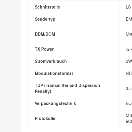
Schnittstelle
LC 
Sendertyp
EM
DDM/DOM
Unt
TX Power
-2
Stromverbrauch
2W
Modulationsformat
NR
TDP (Transmitter and Dispersion
3.
Penalty)
Verpackungstechnik
BO
MS
Protokolle
eC