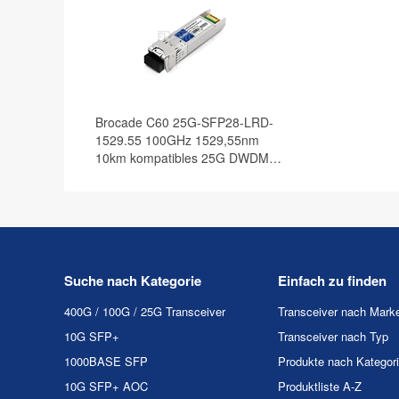
Brocade C60 25G-SFP28-LRD-
1529.55 100GHz 1529,55nm
10km kompatibles 25G DWDM
SFP28 Transceiver Modul, DOM
Suche nach Kategorie
Einfach zu finden
400G / 100G / 25G Transceiver
Transceiver nach Mark
10G SFP+
Transceiver nach Typ
1000BASE SFP
Produkte nach Kategor
10G SFP+ AOC
Produktliste A-Z