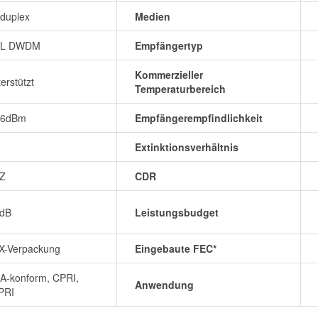
duplex
Medien
L DWDM
Empfängertyp
Kommerzieller
erstützt
Temperaturbereich
~6dBm
Empfängerempfindlichkeit
Extinktionsverhältnis
Z
CDR
5dB
Leistungsbudget
X-Verpackung
Eingebaute FEC*
A-konform, CPRI,
Anwendung
PRI