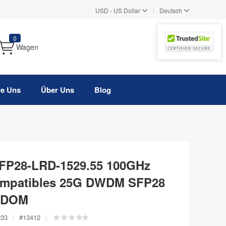
|
USD
-
US Dollar
Deutsch
0
Wagen
re Uns
Über Uns
Blog
FP28-LRD-1529.55 100GHz
ompatibles 25G DWDM SFP28
, DOM
233
|
#
13412
|