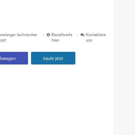
nslanger technischer
|
Bezahlverfa
|
Kontaktiere
port
hren
uns
ufswagen
kaufe jetzt