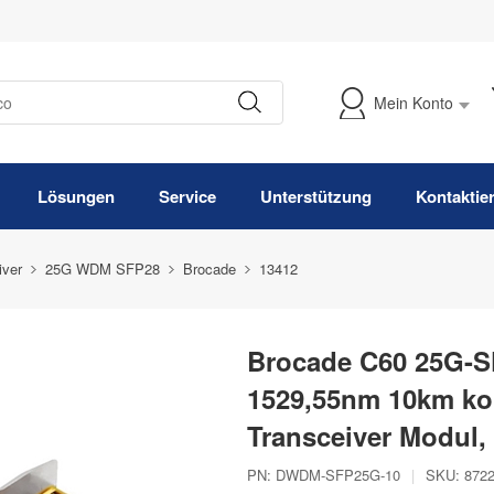
Mein Konto
Meine Bestellung verfolgen
Lösungen
Service
Unterstützung
Kontaktie
iver
25G WDM SFP28
Brocade
13412
Brocade C60 25G-S
1529,55nm 10km k
Transceiver Modul
PN:
DWDM-SFP25G-10
|
SKU:
872