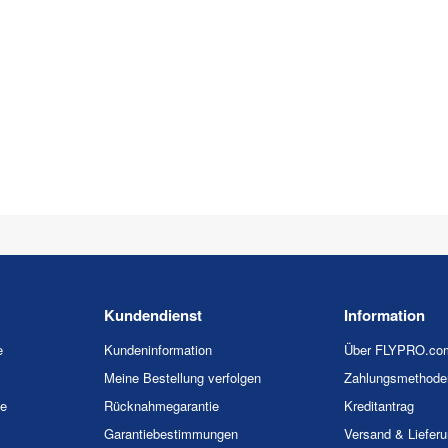
Kundendienst
Information
e
Kundeninformation
Über FLYPRO.co
Meine Bestellung verfolgen
Zahlungsmethode
ie
Rücknahmegarantie
Kreditantrag
Garantiebestimmungen
Versand & Liefer