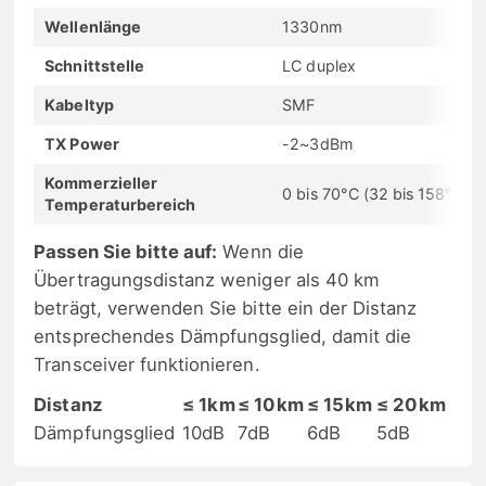
Wellenlänge
1330nm
Schnittstelle
LC duplex
Kabeltyp
SMF
TX Power
-2~3dBm
Kommerzieller
0 bis 70°C (32 bis 158°F)
Temperaturbereich
Passen Sie bitte auf:
Wenn die
Übertragungsdistanz weniger als 40 km
beträgt, verwenden Sie bitte ein der Distanz
entsprechendes Dämpfungsglied, damit die
Transceiver funktionieren.
Distanz
≤ 1km
≤ 10km
≤ 15km
≤ 20km
Dämpfungsglied
10dB
7dB
6dB
5dB