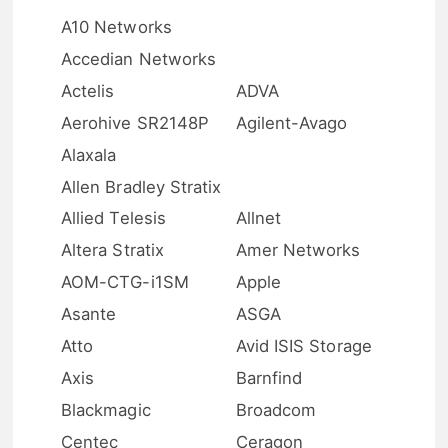
A10 Networks
Accedian Networks
Actelis
ADVA
Aerohive SR2148P
Agilent-Avago
Alaxala
Allen Bradley Stratix
Allied Telesis
Allnet
Altera Stratix
Amer Networks
AOM-CTG-i1SM
Apple
Asante
ASGA
Atto
Avid ISIS Storage
Axis
Barnfind
Blackmagic
Broadcom
Centec
Ceragon