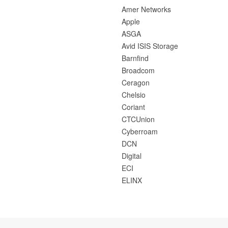
Amer Networks
Apple
ASGA
Avid ISIS Storage
Barnfind
Broadcom
Ceragon
Chelsio
Coriant
CTCUnion
Cyberroam
DCN
Digital
ECI
ELINX