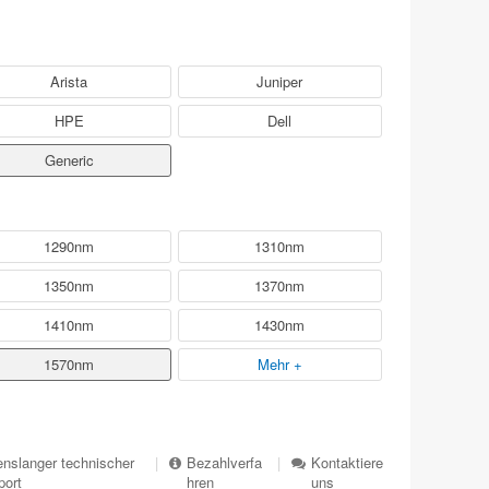
Arista
Juniper
HPE
Dell
Generic
1290nm
1310nm
1350nm
1370nm
1410nm
1430nm
1570nm
Mehr +
nslanger technischer
|
Bezahlverfa
|
Kontaktiere
port
hren
uns