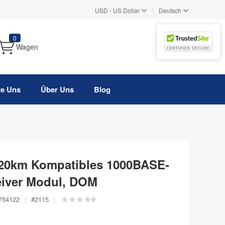
|
USD
-
US Dollar
Deutsch
0
Wagen
re Uns
Über Uns
Blog
20km Kompatibles 1000BASE-
iver Modul, DOM
754122
|
#
2115
|