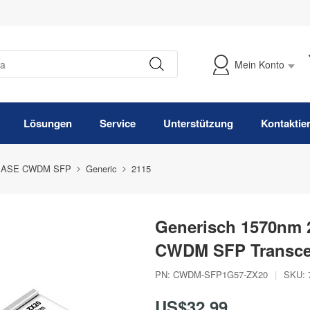
Mein Konto
Meine Bestellung verfolgen
Lösungen
Service
Unterstützung
Kontaktie
BASE CWDM SFP
Generic
2115
Generisch 1570nm 
CWDM SFP Transce
PN:
CWDM-SFP1G57-ZX20
|
SKU:
US$32,99