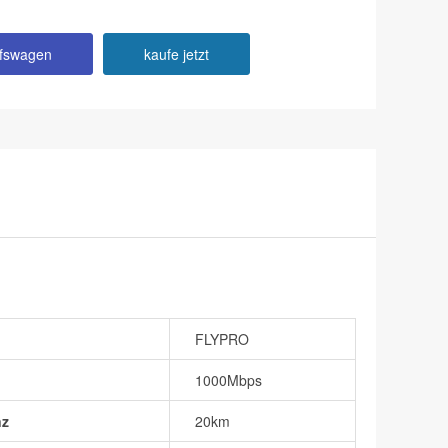
ufswagen
kaufe jetzt
FLYPRO
1000Mbps
nz
20km