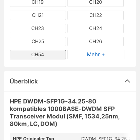
CH19
CH20
CH21
CH22
CH23
CH24
CH25
CH26
Mehr +
CH54
Überblick
HPE DWDM-SFP1G-34.25-80
kompatibles 1000BASE-DWDM SFP
Transceiver Modul (SMF, 1534,25nm,
80km, LC, DOM)
HPE Originaler Typ
DWDM-SFP1G-34.25-80