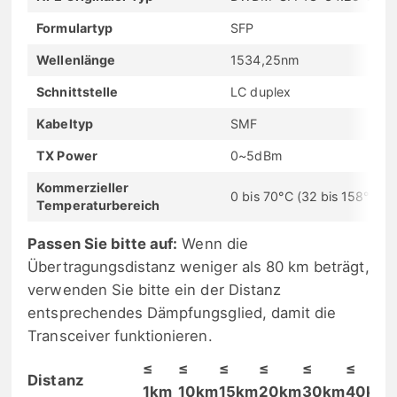
Formulartyp
SFP
Wellenlänge
1534,25nm
Schnittstelle
LC duplex
Kabeltyp
SMF
TX Power
0~5dBm
Kommerzieller
0 bis 70°C (32 bis 158°F)
Temperaturbereich
Passen Sie bitte auf:
Wenn die
Übertragungsdistanz weniger als 80 km beträgt,
verwenden Sie bitte ein der Distanz
entsprechendes Dämpfungsglied, damit die
Transceiver funktionieren.
≤
≤
≤
≤
≤
≤
Distanz
1km
10km
15km
20km
30km
40km