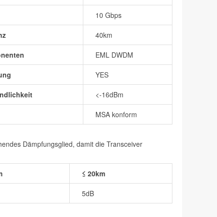
10 Gbps
nz
40km
onenten
EML DWDM
ung
YES
dlichkeit
<-16dBm
MSA konform
chendes Dämpfungsglied, damit die Transceiver
m
≤ 20km
5dB