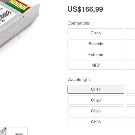
US$166,99
Compatible:
Cisco
Brocade
Extreme
MRV
Wavelength:
CH17
CH20
CH23
CH26