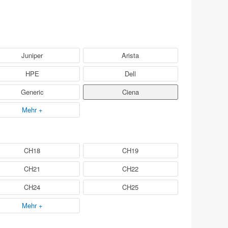
Juniper
Arista
HPE
Dell
Generic
Ciena
Mehr +
CH18
CH19
CH21
CH22
CH24
CH25
Mehr +