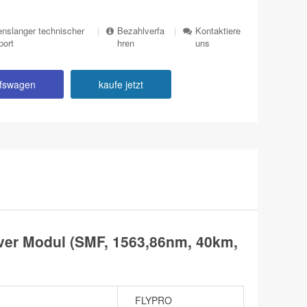
nslanger technischer
|
Bezahlverfa
|
Kontaktiere
port
hren
uns
ufswagen
kaufe jetzt
er Modul (SMF, 1563,86nm, 40km,
FLYPRO