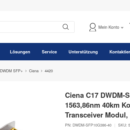
Mein Konto
Meine Bestellung verfolgen
Lösungen
Service
Unterstützung
Kontaktie
 DWDM SFP+
Ciena
4420
Ciena C17 DWDM-S
1563,86nm 40km K
Transceiver Modul
PN:
DWDM-SFP10G386-40
|
SKU: