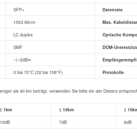
SFP+
Datenrate
1563,86nm
Max. Kabeldista
LC duplex
Optische Komp
SMF
DOM-Unterstütz
-1~2dBm
Empfängerempfin
0 bis 70°C (32 bis 158°F)
Protokolle
iger als 40 km beträgt, verwenden Sie bitte ein der Distanz entspre
≤ 1km
≤ 10km
≤ 15k
10dB
7dB
6dB