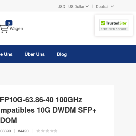
|
USD
-
US Dollar
Deutsch
0
Wagen
re Uns
Über Uns
Blog
FP10G-63.86-40 100GHz
ompatibles 10G DWDM SFP+
, DOM
503390
|
#
4420
|