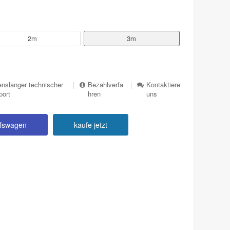
2m
3m
nslanger technischer
|
Bezahlverfa
|
Kontaktiere
port
hren
uns
ufswagen
kaufe jetzt