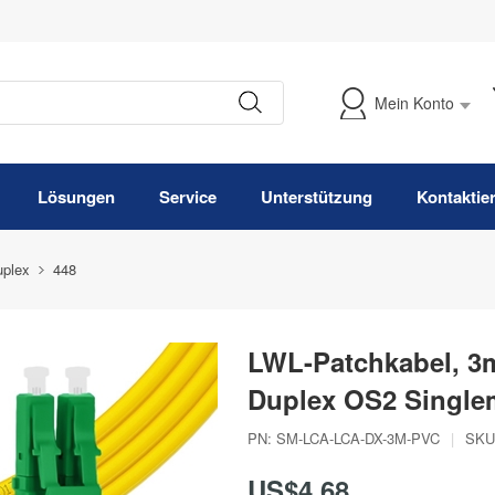
Mein Konto
Meine Bestellung verfolgen
Lösungen
Service
Unterstützung
Kontaktie
plex
448
LWL-Patchkabel, 3m
Duplex OS2 Singl
PN:
SM-LCA-LCA-DX-3M-PVC
|
SKU
US$4,68