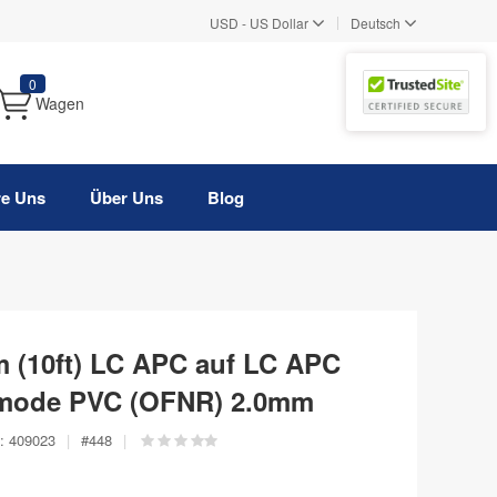
|
USD
-
US Dollar
Deutsch
0
Wagen
re Uns
Über Uns
Blog
 (10ft) LC APC auf LC APC
emode PVC (OFNR) 2.0mm
:
409023
|
#
448
|