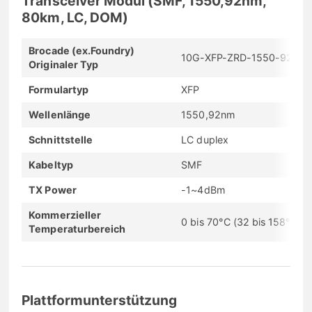
Transceiver Modul (SMF, 1550,92nm,
80km, LC, DOM)
Brocade (ex.Foundry)
10G-XFP-ZRD-1550-92
Originaler Typ
Formulartyp
XFP
Wellenlänge
1550,92nm
Schnittstelle
LC duplex
Kabeltyp
SMF
TX Power
-1~4dBm
Kommerzieller
0 bis 70°C (32 bis 158°F)
Temperaturbereich
Plattformunterstützung