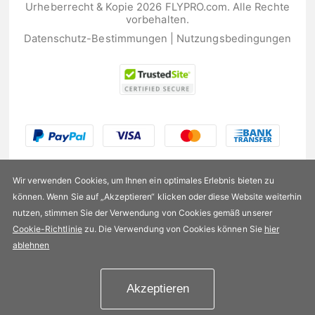
Urheberrecht & Kopie 2026 FLYPRO.com. Alle Rechte
vorbehalten.
Datenschutz-Bestimmungen
|
Nutzungsbedingungen
Wir verwenden Cookies, um Ihnen ein optimales Erlebnis bieten zu
können. Wenn Sie auf „Akzeptieren“ klicken oder diese Website weiterhin
nutzen, stimmen Sie der Verwendung von Cookies gemäß unserer
US$439,99
Cookie-Richtlinie
zu. Die Verwendung von Cookies können Sie
hier
ablehnen
Verfügbarkeit:
Auf Lager
Akzeptieren
In den Einkaufswagen