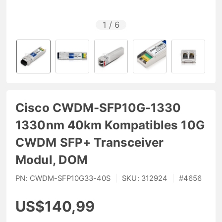
1
/
6
Cisco CWDM-SFP10G-1330
1330nm 40km Kompatibles 10G
CWDM SFP+ Transceiver
Modul, DOM
PN:
CWDM-SFP10G33-40S
|
SKU:
312924
|
#
4656
US$140,99