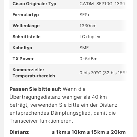
Cisco Originaler Typ
CWDM-SFP10G-1330
Formulartyp
SFP+
Wellenlänge
1330nm
Schnittstelle
LC duplex
Kabeltyp
SMF
TX Power
0~5dBm
Kommerzieller
0 bis 70°C (32 bis 158°F)
Temperaturbereich
Passen Sie bitte auf:
Wenn die
Übertragungsdistanz weniger als 40 km
beträgt, verwenden Sie bitte ein der Distanz
entsprechendes Dämpfungsglied, damit die
Transceiver funktionieren.
Distanz
≤ 1km
≤ 10km
≤ 15km
≤ 20km