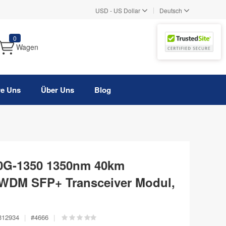
|
USD
-
US Dollar
Deutsch
0
Wagen
re Uns
Über Uns
Blog
G-1350 1350nm 40km
WDM SFP+ Transceiver Modul,
312934
|
#
4666
|