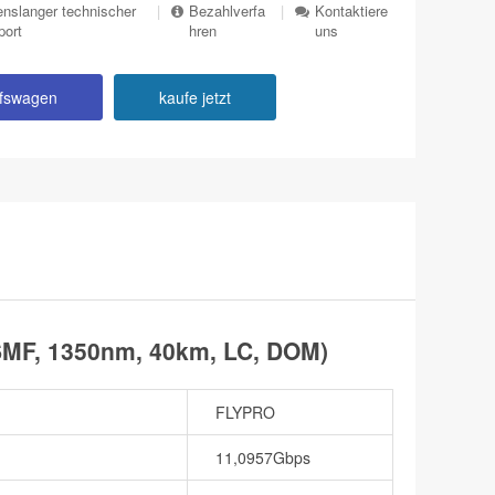
nslanger technischer
|
Bezahlverfa
|
Kontaktiere
port
hren
uns
ufswagen
kaufe jetzt
MF, 1350nm, 40km, LC, DOM)
FLYPRO
11,0957Gbps