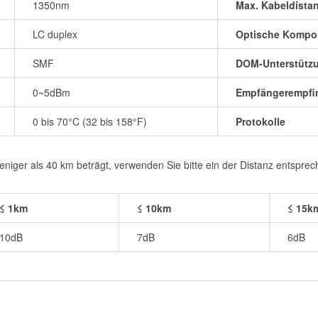
1350nm
Max. Kabeldista
LC duplex
Optische Kompo
SMF
DOM-Unterstütz
0~5dBm
Empfängerempfin
0 bis 70°C (32 bis 158°F)
Protokolle
iger als 40 km beträgt, verwenden Sie bitte ein der Distanz entspre
≤ 1km
≤ 10km
≤ 15k
10dB
7dB
6dB