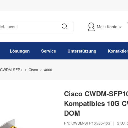
Mein Konto
Meine Bestellung verfolgen
Lösungen
Service
Unterstützung
Kontaktie
 CWDM SFP+
Cisco
4666
Cisco CWDM-SFP10
Kompatibles 10G C
DOM
PN:
CWDM-SFP10G35-40S
|
SKU: