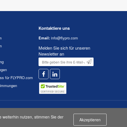
Kontaktiere uns
m
Email:
info@flypro.com
n
Melden Sie sich für unseren
Newsletter an
ung
ngen
uss für FLYPRO.com
timmungen
n
|
Nutzungsbedingungen
e weiterhin nutzen, stimmen Sie der
Akzeptieren