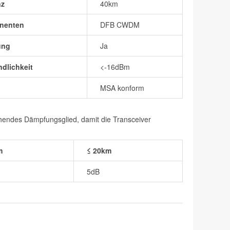
nz
40km
nenten
DFB CWDM
ung
Ja
dlichkeit
<-16dBm
MSA konform
chendes Dämpfungsglied, damit die Transceiver
m
≤ 20km
5dB